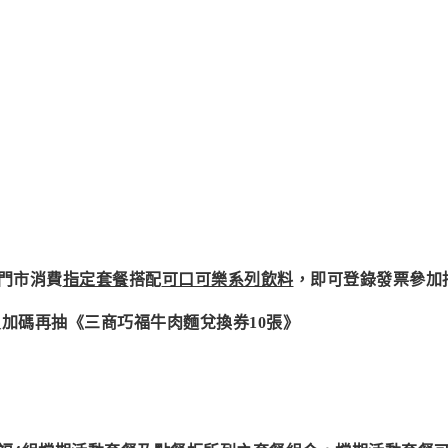
門市消費
指定套餐
搭配
可口可樂系列飲料
，即可登錄發票參加
員加碼再抽《三商巧福牛肉麵兌換券10張》