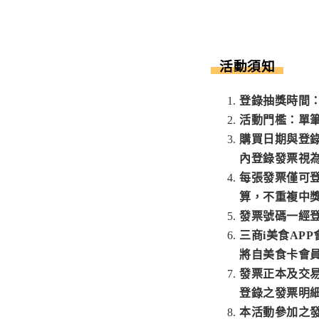
活動須知
登錄抽獎時間：20
活動門檻：單
購買日期與登錄
內登錄發票視
每張發票僅可
算，不重複中
發票號碼一經
三商i美食AP
將自美食卡會
發票正本及交易
登錄之發票明
本活動參加之發