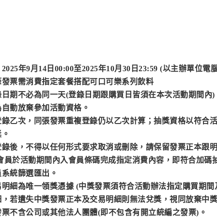
25年9月14日00:00至2025年10月30日23:59 (以主辦單
筆發票需消費指定套餐搭配可口可樂系列飲料
日期不必為同一天(登錄日期跟購買日皆須在本次活動期間內)
為自動放棄參加活動資格。
登錄乙次，同張發票重複登錄仍以乙次計算；抽獎資格以符合
獎。
登錄後，不得以任何形式要求取消或刪除，請保留發票正本跟
P會員於活動期間內入會員條碼完成指定消費內容，即符合加碼
員系統篩選匯出。
明細為唯一領獎憑據 (中獎發票須符合活動辦法指定購買期間
細，若遺失中獎發票正本及交易明細則無法兌獎，視同放棄中
票不含公司或其他法人團體(即不包含有開立統編之發票)。