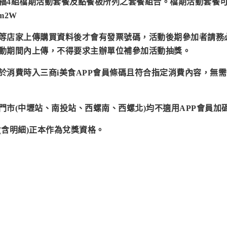
福4組檔期活動套餐及點餐板所列之套餐組合。
檔期活動套餐
NEm2W
等店家上傳購買資料後才會有發票號碼，活動後期參加者請務
動期間內上傳，不得要求主辦單位補參加活動抽獎。
於消費時入三商i美食APP會員條碼且符合指定消費內容，無
門市(中壢站、南投站、西螺南、西螺北)均不適用APP會員加
(含明細)正本作為兌獎資格。