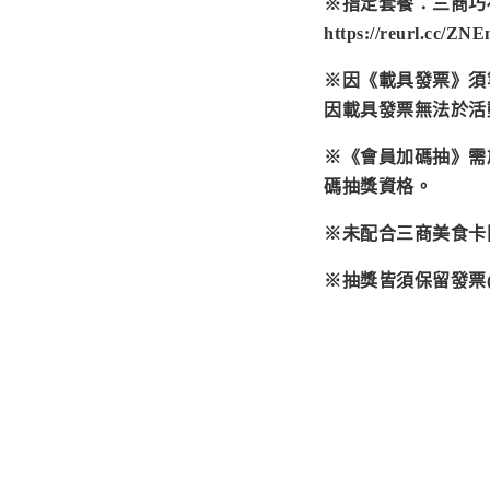
※指定套餐：三商巧
https://reurl.cc/Z
※因《載具發票》須
因載具發票無法於活
※《會員加碼抽》需
碼抽獎資格。
※未配合三商美食卡
※抽獎皆須保留發票